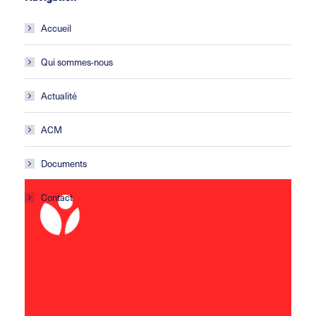
Accueil
Qui sommes-nous
Actualité
ACM
Documents
Contact
ACM Les Gafets
École primaire
Avenue de la croix Blanche
11 100 Montredon des Corbières
lesgafets@leolagrange.org