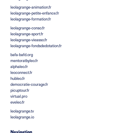
leolagrange-animation.fr
leolagrange-petite-enfance.fr
leolagrange-formation.fr
leolagrange-conso.fr
leolagrange-sport.fr
leolagrange-vieasso.fr
leolagrange-fondsdedotation.fr
bafa-bafd.org
mentoratbyleo.fr
alphaleo.fr
leoconnect.fr
hubleo.fr
democratie-courage.fr
picuptour.fr
virtual.pro
eveleo.fr
leolagrange.tv
leolagrange.io
Navigation