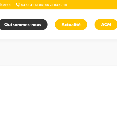
rbières
04 68 41 43 04 | 06 73 84 52 18
Qui sommes-nous
Actualité
ACM