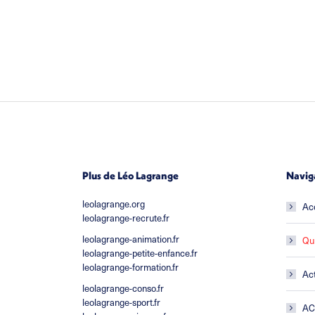
Plus de Léo Lagrange
Navig
leolagrange.org
Ac
leolagrange-recrute.fr
leolagrange-animation.fr
Qu
leolagrange-petite-enfance.fr
leolagrange-formation.fr
Act
leolagrange-conso.fr
leolagrange-sport.fr
A