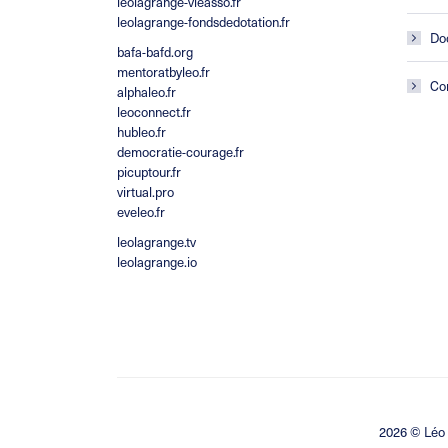
leolagrange-vieasso.fr
leolagrange-fondsdedotation.fr
Do
bafa-bafd.org
mentoratbyleo.fr
Co
alphaleo.fr
leoconnect.fr
hubleo.fr
democratie-courage.fr
picuptour.fr
virtual.pro
eveleo.fr
leolagrange.tv
leolagrange.io
2026 ©
Léo