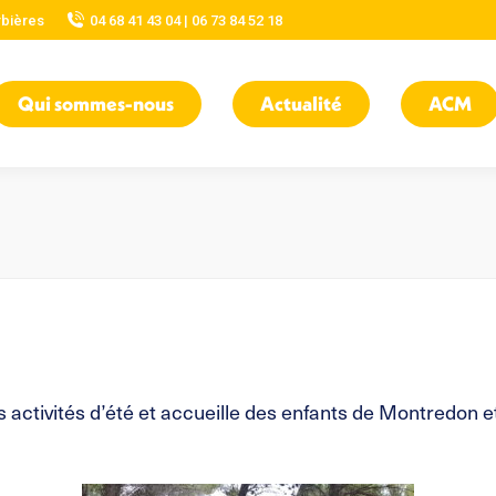
rbières
04 68 41 43 04 | 06 73 84 52 18
Qui sommes-nous
Actualité
ACM
es activités d’été et accueille des enfants de Montredon 