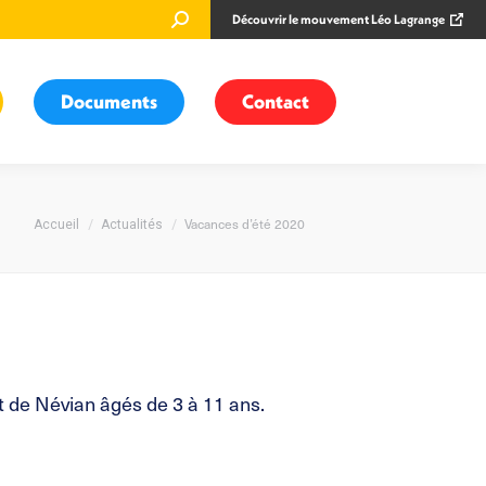
Recherche
Découvrir le mouvement Léo Lagrange
:
Documents
Contact
Vous êtes ici :
Vacances d’été 2020
Accueil
Actualités
et de Névian âgés de 3 à 11 ans.