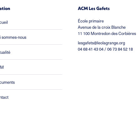
ation
ACM Les Gafets
École primaire
cueil
Avenue de la croix Blanche
11 100 Montredon des Corbières
i sommes-nous
lesgafets@leolagrange.org
04 68 41 43 04 / 06 73 84 52 18
ualité
CM
cuments
ntact