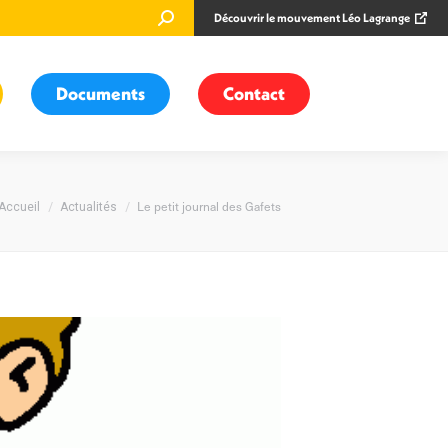
Recherche
Découvrir le mouvement Léo Lagrange
:
Documents
Contact
Vous êtes ici :
Le petit journal des Gafets
Accueil
Actualités