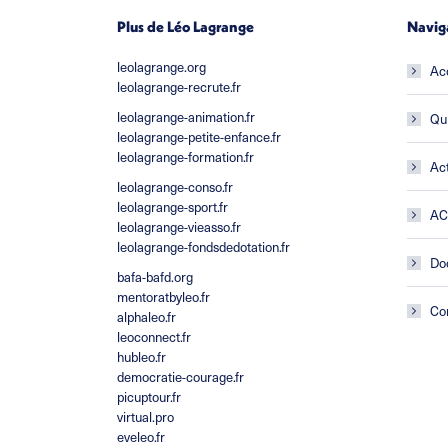
Plus de Léo Lagrange
Navig
leolagrange.org
Ac
leolagrange-recrute.fr
leolagrange-animation.fr
Qu
leolagrange-petite-enfance.fr
leolagrange-formation.fr
Act
leolagrange-conso.fr
leolagrange-sport.fr
A
leolagrange-vieasso.fr
leolagrange-fondsdedotation.fr
Do
bafa-bafd.org
mentoratbyleo.fr
Co
alphaleo.fr
leoconnect.fr
hubleo.fr
democratie-courage.fr
picuptour.fr
virtual.pro
eveleo.fr