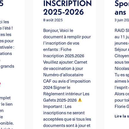
5
INSCRIPTION
Spor
2025-2026
ans
8 août 2025
3 juin 2
i les
l’été !
Bonjour, Voici le
RAID S
es les
document à remplir pour
au 11 ju
ues pour
l’inscription de vos
jeunes 
tivale :
enfants : Fiche
Séjour
mations
Inscription 2025.2026
Citoye
s
Veuillez ajouter: Carnet
sous te
t grands
de vaccination à jour
Nicolas
s
Numéro d’allocataire
Tu es sp
CAF ou avis d’imposition
aimes l
2024 Signer le
l’esprit
Règlement intérieur Les
Alors ce
mplet
Gafets 2025-2026
pour toi
 le lien
Important : Les
Florie 
en
inscriptions ne seront
le
Lire la 
acceptées que si tous les
onible.
documents sont à jour et