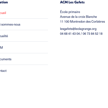
ation
ACM Les Gafets
École primaire
cueil
Avenue de la croix Blanche
11 100 Montredon des Corbières
i sommes-nous
lesgafets@leolagrange.org
04 68 41 43 04 / 06 73 84 52 18
ualité
CM
cuments
ntact