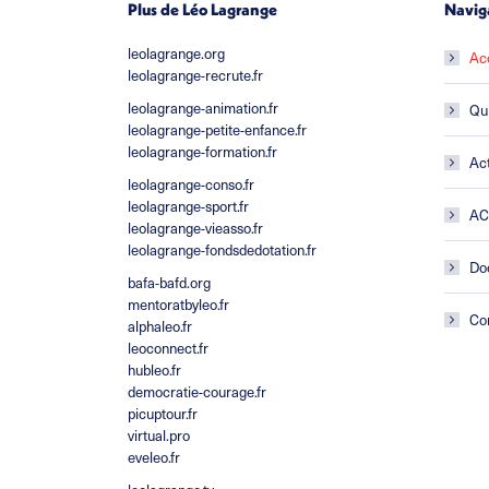
Plus de Léo Lagrange
Navig
leolagrange.org
Ac
leolagrange-recrute.fr
leolagrange-animation.fr
Qu
leolagrange-petite-enfance.fr
leolagrange-formation.fr
Act
leolagrange-conso.fr
leolagrange-sport.fr
A
leolagrange-vieasso.fr
leolagrange-fondsdedotation.fr
Do
bafa-bafd.org
mentoratbyleo.fr
Co
alphaleo.fr
leoconnect.fr
hubleo.fr
democratie-courage.fr
picuptour.fr
virtual.pro
eveleo.fr