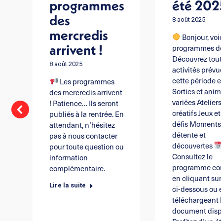
n
été 202
programmes
des
8 août 2025
mercredis
Bonjour, voic
arrivent !
programmes de 
Découvrez tout
avec
8 août 2025
activités prév
our.
cette période es
Les programmes
Sorties et ani
des mercredis arrivent
e.org
variées Atelier
! Patience… Ils seront
créatifs Jeux e
publiés à la rentrée. En
défis Moment
attendant, n’hésitez
détente et
pas à nous contacter
découvertes
pour toute question ou
Consultez le
information
programme co
complémentaire.
en cliquant sur
Lire la suite
ci-dessous ou 
téléchargeant 
document disp