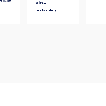
té riche
si les…
Lire la suite