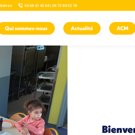
rbières
04 68 41 43 04 | 06 73 84 52 18
Qui sommes-nous
Actualité
ACM
Bienve