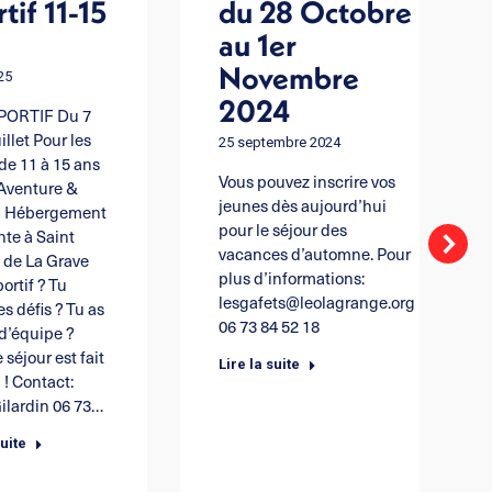
tif 11-15
du 28 Octobre
au 1er
Novembre
025
2024
PORTIF Du 7
illet Pour les
25 septembre 2024
de 11 à 15 ans
Vous pouvez inscrire vos
 Aventure &
jeunes dès aujourd’hui
n Hébergement
pour le séjour des
nte à Saint
vacances d’automne. Pour
 de La Grave
plus d’informations:
ortif ? Tu
lesgafets@leolagrange.org
es défis ? Tu as
06 73 84 52 18
 d’équipe ?
 séjour est fait
Lire la suite
 ! Contact:
Gilardin 06 73…
suite