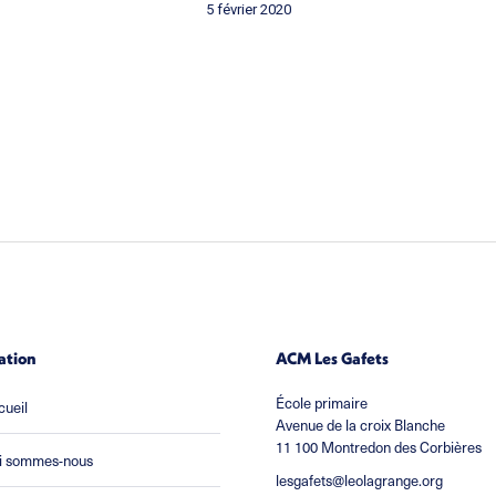
5 février 2020
ation
ACM Les Gafets
École primaire
cueil
Avenue de la croix Blanche
11 100 Montredon des Corbières
i sommes-nous
lesgafets@leolagrange.org