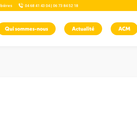
rbières
04 68 41 43 04 | 06 73 84 52 18
Qui sommes-nous
Actualité
ACM