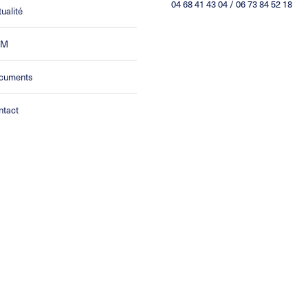
04 68 41 43 04 / 06 73 84 52 18
ualité
CM
cuments
ntact