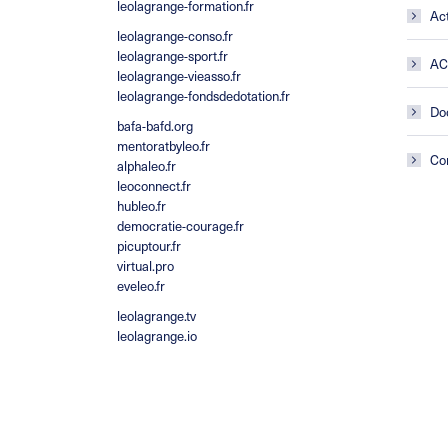
leolagrange-formation.fr
Act
leolagrange-conso.fr
leolagrange-sport.fr
A
leolagrange-vieasso.fr
leolagrange-fondsdedotation.fr
Do
bafa-bafd.org
mentoratbyleo.fr
Co
alphaleo.fr
leoconnect.fr
hubleo.fr
democratie-courage.fr
picuptour.fr
virtual.pro
eveleo.fr
leolagrange.tv
leolagrange.io