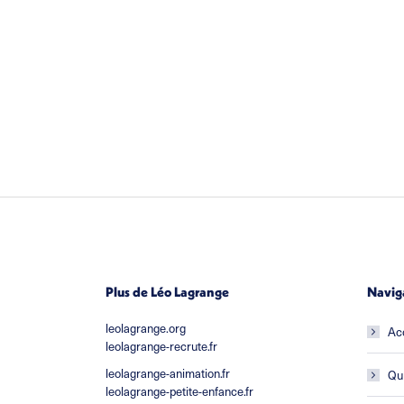
Plus de Léo Lagrange
Navig
leolagrange.org
Ac
leolagrange-recrute.fr
leolagrange-animation.fr
Qu
leolagrange-petite-enfance.fr