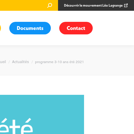
Recherche
Découvrir le mouvement Léo Lagrange
:
Documents
Contact
us êtes ici :
programme 3-10 ans été 2021
ueil
Actualités