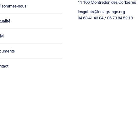
11 100 Montredon des Corbières
i sommes-nous
lesgafets@leolagrange.org
04 68 41 43 04 / 06 73 84 52 18
ualité
CM
cuments
ntact