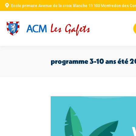
Ecole primaire Avenue de la croix Blanche 11 100 Montredon des Co
programme 3-10 ans été 2