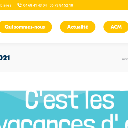
rbières
04 68 41 43 04 | 06 73 84 52 18
Qui sommes-nous
Actualité
ACM
021
Vo
Acc