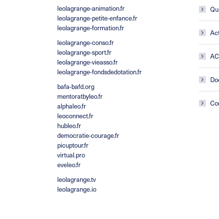
leolagrange-animation.fr
Qu
leolagrange-petite-enfance.fr
leolagrange-formation.fr
Act
leolagrange-conso.fr
leolagrange-sport.fr
A
leolagrange-vieasso.fr
leolagrange-fondsdedotation.fr
Do
bafa-bafd.org
mentoratbyleo.fr
Co
alphaleo.fr
leoconnect.fr
hubleo.fr
democratie-courage.fr
picuptour.fr
virtual.pro
eveleo.fr
leolagrange.tv
leolagrange.io