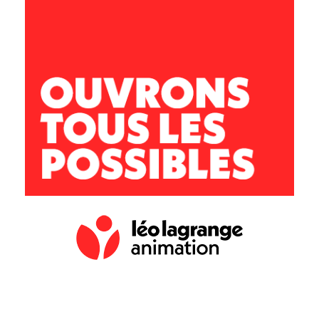
École primaire
Avenue de la croix Blanche
11 100 Montredon des Corbières
lesgafets@leolagrange.org
04 68 41 43 04 / 06 73 84 52 18