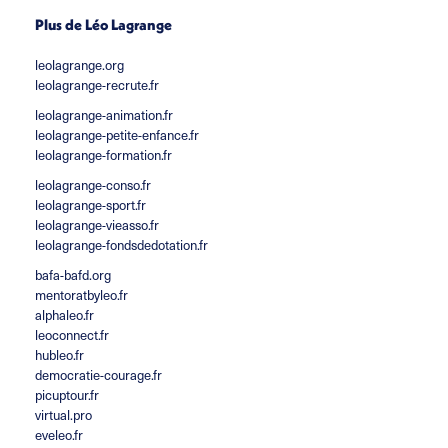
Plus de Léo Lagrange
leolagrange.org
leolagrange-recrute.fr
leolagrange-animation.fr
leolagrange-petite-enfance.fr
leolagrange-formation.fr
leolagrange-conso.fr
leolagrange-sport.fr
leolagrange-vieasso.fr
leolagrange-fondsdedotation.fr
bafa-bafd.org
mentoratbyleo.fr
alphaleo.fr
leoconnect.fr
hubleo.fr
democratie-courage.fr
picuptour.fr
virtual.pro
eveleo.fr