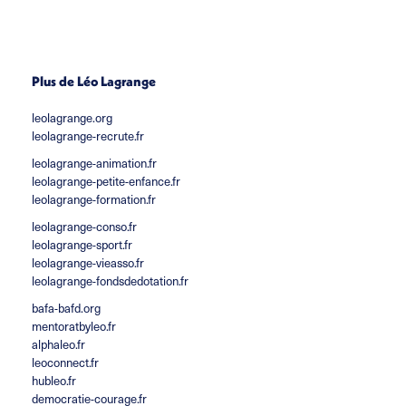
Plus de Léo Lagrange
leolagrange.org
leolagrange-recrute.fr
leolagrange-animation.fr
leolagrange-petite-enfance.fr
leolagrange-formation.fr
leolagrange-conso.fr
leolagrange-sport.fr
leolagrange-vieasso.fr
leolagrange-fondsdedotation.fr
bafa-bafd.org
mentoratbyleo.fr
alphaleo.fr
leoconnect.fr
hubleo.fr
democratie-courage.fr