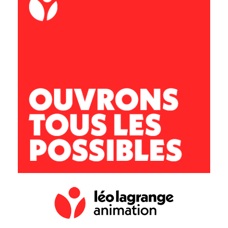
ACM Les Gafets
École primaire
Avenue de la croix Blanche
11 100 Montredon des Corbières
lesgafets@leolagrange.org
04 68 41 43 04 / 06 73 84 52 18