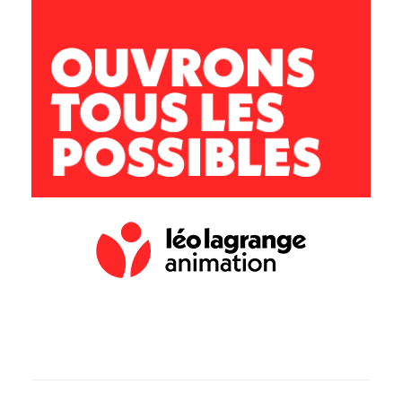
11 100 Montredon des Corbières
lesgafets@leolagrange.org
04 68 41 43 04 / 06 73 84 52 18