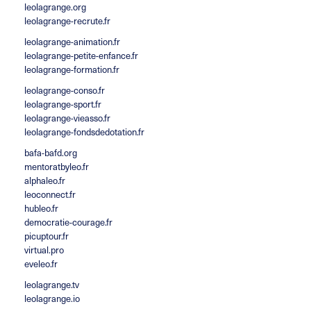
leolagrange.org
leolagrange-recrute.fr
leolagrange-animation.fr
leolagrange-petite-enfance.fr
leolagrange-formation.fr
leolagrange-conso.fr
leolagrange-sport.fr
leolagrange-vieasso.fr
leolagrange-fondsdedotation.fr
bafa-bafd.org
mentoratbyleo.fr
alphaleo.fr
leoconnect.fr
hubleo.fr
democratie-courage.fr
picuptour.fr
virtual.pro
eveleo.fr
leolagrange.tv
leolagrange.io