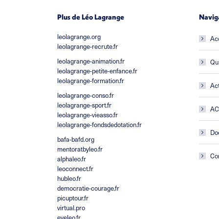
Plus de Léo Lagrange
Navig
leolagrange.org
Ac
leolagrange-recrute.fr
leolagrange-animation.fr
Qu
leolagrange-petite-enfance.fr
leolagrange-formation.fr
Act
leolagrange-conso.fr
leolagrange-sport.fr
A
leolagrange-vieasso.fr
leolagrange-fondsdedotation.fr
Do
bafa-bafd.org
mentoratbyleo.fr
Co
alphaleo.fr
leoconnect.fr
hubleo.fr
democratie-courage.fr
picuptour.fr
virtual.pro
eveleo.fr