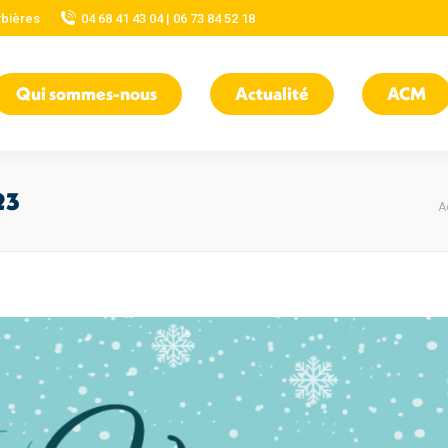
rbières
04 68 41 43 04 | 06 73 84 52 18
Qui sommes-nous
Actualité
ACM
23
V
A