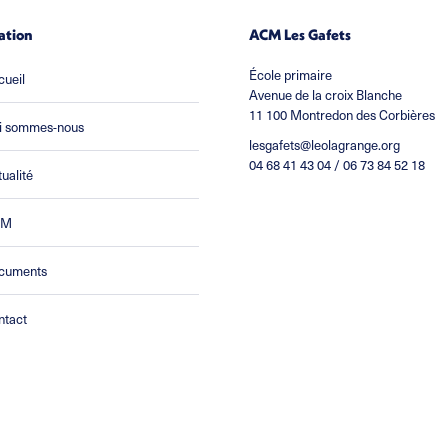
ation
ACM Les Gafets
École primaire
cueil
Avenue de la croix Blanche
11 100 Montredon des Corbières
i sommes-nous
lesgafets@leolagrange.org
04 68 41 43 04 / 06 73 84 52 18
ualité
CM
cuments
ntact