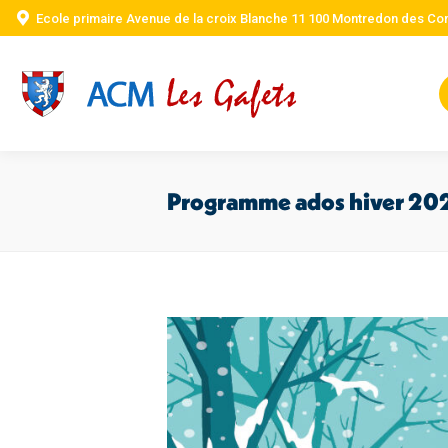
Ecole primaire Avenue de la croix Blanche 11 100 Montredon des Co
Programme ados hiver 20