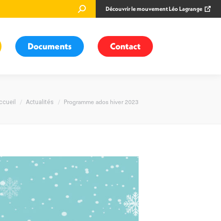
Recherche
Découvrir le mouvement Léo Lagrange
:
Documents
Contact
ous êtes ici :
Programme ados hiver 2023
ccueil
Actualités