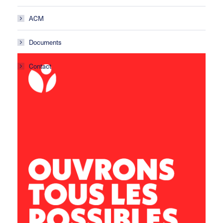
ACM
Documents
Contact
ACM Les Gafets
École primaire
Avenue de la croix Blanche
11 100 Montredon des Corbières
lesgafets@leolagrange.org
04 68 41 43 04 / 06 73 84 52 18