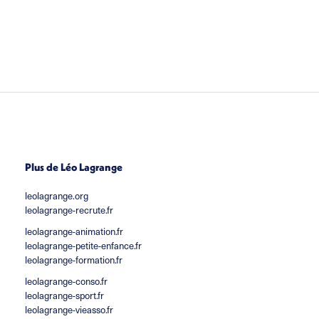
Plus de Léo Lagrange
leolagrange.org
leolagrange-recrute.fr
leolagrange-animation.fr
leolagrange-petite-enfance.fr
leolagrange-formation.fr
leolagrange-conso.fr
leolagrange-sport.fr
leolagrange-vieasso.fr