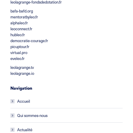
leolagrange-fondsdedotation.fr
bafa-bafd.org
mentoratbyleo.fr
alphaleo.fr
leoconnect.fr
hubleo.fr
democratie-courage.fr
picuptour.fr
virtual.pro
eveleo.fr
leolagrange.tv
leolagrange.io
Navigation
Accueil
Qui sommes-nous
Actualité