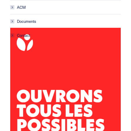
ACM
Documents
Contact
ACM Les Gafets
École primaire
Avenue de la croix Blanche
11 100 Montredon des Corbières
lesgafets@leolagrange.org
04 68 41 43 04 / 06 73 84 52 18