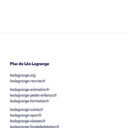
Plus de Léo Lagrange
leolagrange.org
leolagrange-recrute.fr
leolagrange-animation.fr
leolagrange-petite-enfance.fr
leolagrange-formation.fr
leolagrange-conso.fr
leolagrange-sport.fr
leolagrange-vieasso.fr
leolagrange-fondsdedotation.fr