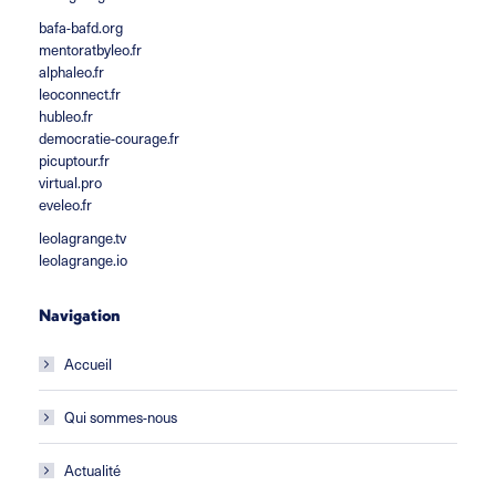
bafa-bafd.org
mentoratbyleo.fr
alphaleo.fr
leoconnect.fr
hubleo.fr
democratie-courage.fr
picuptour.fr
virtual.pro
eveleo.fr
leolagrange.tv
leolagrange.io
Navigation
Accueil
Qui sommes-nous
Actualité