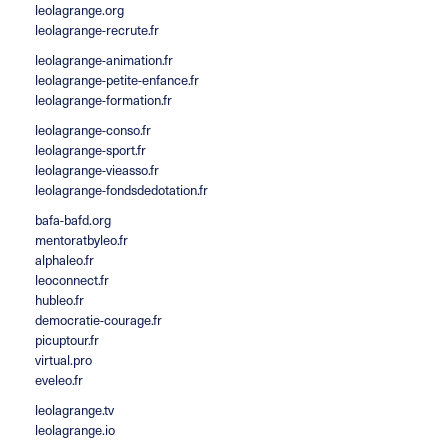
leolagrange.org
leolagrange-recrute.fr
leolagrange-animation.fr
leolagrange-petite-enfance.fr
leolagrange-formation.fr
leolagrange-conso.fr
leolagrange-sport.fr
leolagrange-vieasso.fr
leolagrange-fondsdedotation.fr
bafa-bafd.org
mentoratbyleo.fr
alphaleo.fr
leoconnect.fr
hubleo.fr
democratie-courage.fr
picuptour.fr
virtual.pro
eveleo.fr
leolagrange.tv
leolagrange.io