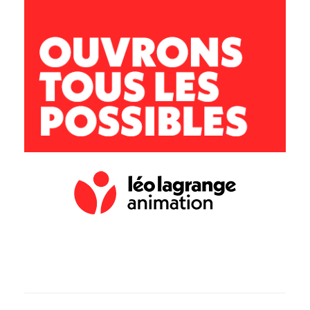
11 100 Montredon des Corbières
lesgafets@leolagrange.org
04 68 41 43 04 / 06 73 84 52 18