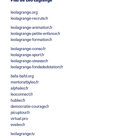
leolagrange.org
leolagrange-recrute.fr
leolagrange-animation.fr
leolagrange-petite-enfance.fr
leolagrange-formation.fr
leolagrange-conso.fr
leolagrange-sport.fr
leolagrange-vieasso.fr
leolagrange-fondsdedotation.fr
bafa-bafd.org
mentoratbyleo.fr
alphaleo.fr
leoconnect.fr
hubleo.fr
democratie-courage.fr
picuptour.fr
virtual.pro
eveleo.fr
leolagrange.tv