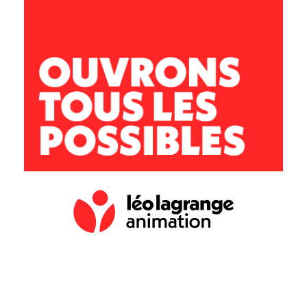
Avenue de la croix Blanche
11 100 Montredon des Corbières
lesgafets@leolagrange.org
04 68 41 43 04 / 06 73 84 52 18