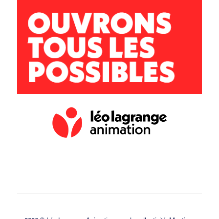
lesgafets@leolagrange.org
04 68 41 43 04 / 06 73 84 52 18