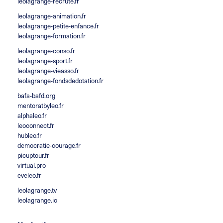
leolagrange-recrute.fr
leolagrange-animation.fr
leolagrange-petite-enfance.fr
leolagrange-formation.fr
leolagrange-conso.fr
leolagrange-sport.fr
leolagrange-vieasso.fr
leolagrange-fondsdedotation.fr
bafa-bafd.org
mentoratbyleo.fr
alphaleo.fr
leoconnect.fr
hubleo.fr
democratie-courage.fr
picuptour.fr
virtual.pro
eveleo.fr
leolagrange.tv
leolagrange.io