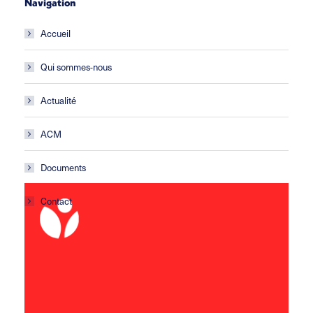
Navigation
Accueil
Qui sommes-nous
Actualité
ACM
Documents
Contact
ACM Les Gafets
École primaire
Avenue de la croix Blanche
11 100 Montredon des Corbières