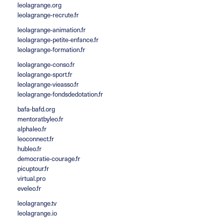
leolagrange.org
leolagrange-recrute.fr
leolagrange-animation.fr
leolagrange-petite-enfance.fr
leolagrange-formation.fr
leolagrange-conso.fr
leolagrange-sport.fr
leolagrange-vieasso.fr
leolagrange-fondsdedotation.fr
bafa-bafd.org
mentoratbyleo.fr
alphaleo.fr
leoconnect.fr
hubleo.fr
democratie-courage.fr
picuptour.fr
virtual.pro
eveleo.fr
leolagrange.tv
leolagrange.io