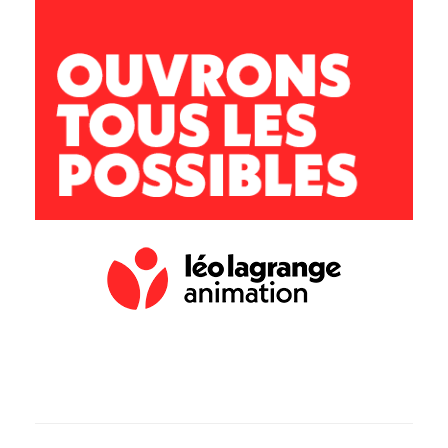
11 100 Montredon des Corbières
lesgafets@leolagrange.org
04 68 41 43 04 / 06 73 84 52 18