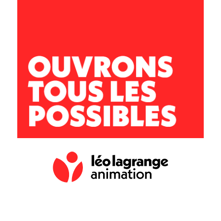
École primaire
Avenue de la croix Blanche
11 100 Montredon des Corbières
lesgafets@leolagrange.org
04 68 41 43 04 / 06 73 84 52 18