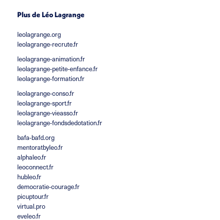
Plus de Léo Lagrange
leolagrange.org
leolagrange-recrute.fr
leolagrange-animation.fr
leolagrange-petite-enfance.fr
leolagrange-formation.fr
leolagrange-conso.fr
leolagrange-sport.fr
leolagrange-vieasso.fr
leolagrange-fondsdedotation.fr
bafa-bafd.org
mentoratbyleo.fr
alphaleo.fr
leoconnect.fr
hubleo.fr
democratie-courage.fr
picuptour.fr
virtual.pro
eveleo.fr