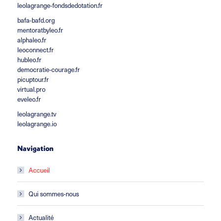
leolagrange-fondsdedotation.fr
bafa-bafd.org
mentoratbyleo.fr
alphaleo.fr
leoconnect.fr
hubleo.fr
democratie-courage.fr
picuptour.fr
virtual.pro
eveleo.fr
leolagrange.tv
leolagrange.io
Navigation
Accueil
Qui sommes-nous
Actualité