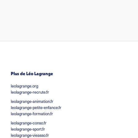
Plus de Léo Lagrange
leolagrange.org
leolagrange-recrute.fr
leolagrange-animation.fr
leolagrange-petite-enfance.fr
leolagrange-formation.fr
leolagrange-conso.fr
leolagrange-sport.fr
leolagrange-vieasso.fr