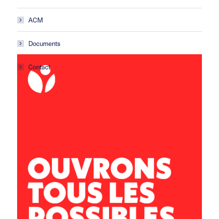
ACM
Documents
Contact
ACM Les Gafets
École primaire
Avenue de la croix Blanche
11 100 Montredon des Corbières
lesgafets@leolagrange.org
04 68 41 43 04 / 06 73 84 52 18