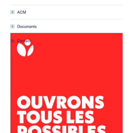
ACM
Documents
Contact
ACM Les Gafets
École primaire
Avenue de la croix Blanche
11 100 Montredon des Corbières
lesgafets@leolagrange.org
04 68 41 43 04 / 06 73 84 52 18