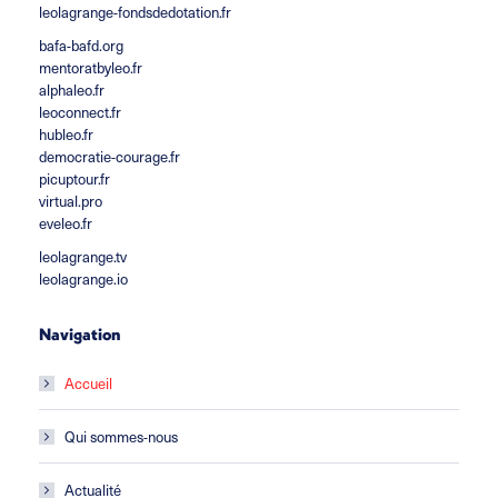
leolagrange-fondsdedotation.fr
bafa-bafd.org
mentoratbyleo.fr
alphaleo.fr
leoconnect.fr
hubleo.fr
democratie-courage.fr
picuptour.fr
virtual.pro
eveleo.fr
leolagrange.tv
leolagrange.io
Navigation
Accueil
Qui sommes-nous
Actualité