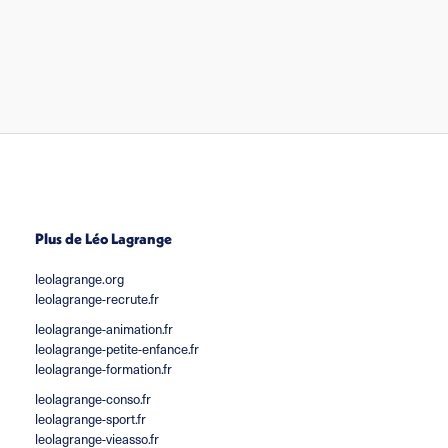
Plus de Léo Lagrange
leolagrange.org
leolagrange-recrute.fr
leolagrange-animation.fr
leolagrange-petite-enfance.fr
leolagrange-formation.fr
leolagrange-conso.fr
leolagrange-sport.fr
leolagrange-vieasso.fr